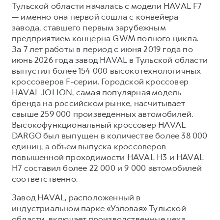
Сервис для корпоративных клиентов
Тульской области началась с модели HAVAL F7
— именно она первой сошла с конвейера
HAVAL Лизинг
АКСЕССУАРЫ HAVAL
завода, ставшего первым зарубежным
Автомобильные аксессуары
предприятием концерна GWM полного цикла.
За 7 лет работы в период с июня 2019 года по
АКСЕССУАРЫ HAVAL
Коллекция PRO
июнь 2026 года завод HAVAL в Тульской области
Автомобильные аксессуары
Коллекция Базовая
выпустил более 154 000 высокотехнологичных
Коллекция PRO
Коллекция Детская
кроссоверов F-серии. Городской кроссовер
HAVAL JOLION, самая популярная модель
Коллекция Базовая
бренда на российском рынке, насчитывает
Коллекция Детская
свыше 259 000 произведенных автомобилей.
Высокофункциональный кроссовер HAVAL
DARGO был выпущен в количестве более 38 000
единиц, а объем выпуска кроссоверов
повышенной проходимости HAVAL H3 и HAVAL
H7 составил более 22 000 и 9 000 автомобилей
соответственно.
Завод HAVAL, расположенный в
индустриальном парке «Узловая» Тульской
области, включает производственные цеха