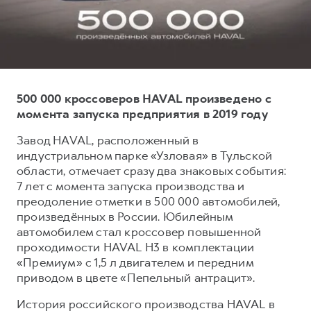
Тест-драйв
СЕРВИСНОЕ ОБСЛУЖИВАНИЕ
О дилере
Трейд-ин
Нулевое ТО
Наша команда
H7
H9
Программа «Помощь на дороге»
Контакты
от 3 799 000 ₽
от 4 799 000 ₽
КРЕДИТ И СТРАХОВАНИЕ
Регламенты технического обслуживания
500 000 кроссоверов HAVAL произведено с
Кредитный калькулятор
Электронный ПТС
момента запуска предприятия в 2019 году
Страхование
Завод HAVAL, расположенный в
индустриальном парке «Узловая» в Тульской
Кредит
ПОДДЕРЖКА
области, отмечает сразу два знаковых события:
GWM Безопасность
7 лет с момента запуска производства и
преодоление отметки в 500 000 автомобилей,
КОРПОРАТИВНЫМ КЛИЕНТАМ
Гарантия HAVAL
произведённых в России. Юбилейным
Для малого бизнеса
Мобильное приложение GWM
автомобилем стал кроссовер повышенной
Корпоративным клиентам
Программа «HAVAL Защита+»
проходимости HAVAL H3 в комплектации
«Премиум» с 1,5 л двигателем и передним
Крупным корпоративным клиентам
Руководства по эксплуатации
приводом в цвете «Пепельный антрацит».
Система управления автопарком
Подписки
История российского производства HAVAL в