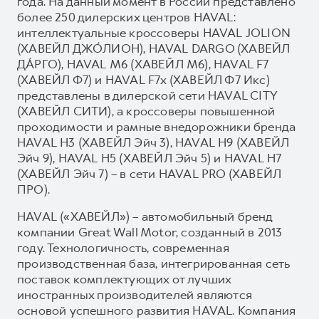
года. На данный момент в России представлено
более 250 дилерских центров HAVAL:
интеллектуальные кроссоверы HAVAL JOLION
(ХАВЕЙЛ ДЖО́ЛИОН), HAVAL DARGO (ХАВЕЙЛ
ДА́РГО), HAVAL М6 (ХАВЕЙЛ M6), HAVAL F7
(ХАВЕЙЛ Ф7) и HAVAL F7x (ХАВЕЙЛ Ф7 Икс)
представлены в дилерской сети HAVAL CITY
(ХАВЕЙЛ СИТИ), а кроссоверы повышенной
проходимости и рамные внедорожники бренда
HAVAL H3 (ХАВЕЙЛ Эйч 3), HAVAL H9 (ХАВЕЙЛ
Эйч 9), HAVAL H5 (ХАВЕЙЛ Эйч 5) и HAVAL H7
(ХАВЕЙЛ Эйч 7) – в сети HAVAL PRO (ХАВЕЙЛ
ПРО).
HAVAL («ХАВЕЙЛ») – автомобильный бренд
компании Great Wall Motor, созданный в 2013
году. Технологичность, современная
производственная база, интегрированная сеть
поставок комплектующих от лучших
иностранных производителей являются
основой успешного развития HAVAL. Компания