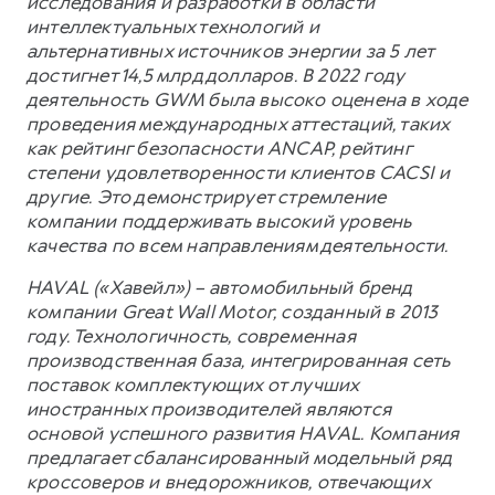
исследования и разработки в области
интеллектуальных технологий и
альтернативных источников энергии за 5 лет
достигнет 14,5 млрд долларов. В 2022 году
деятельность GWM была высоко оценена в ходе
проведения международных аттестаций, таких
как рейтинг безопасности ANCAP, рейтинг
степени удовлетворенности клиентов CACSI и
другие. Это демонстрирует стремление
компании поддерживать высокий уровень
качества по всем направлениям деятельности.
HAVAL («Хавейл») – автомобильный бренд
компании Great Wall Motor, созданный в 2013
году. Технологичность, современная
производственная база, интегрированная сеть
поставок комплектующих от лучших
иностранных производителей являются
основой успешного развития HAVAL. Компания
предлагает сбалансированный модельный ряд
кроссоверов и внедорожников, отвечающих