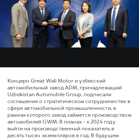
Тест-драйв
СЕРВИСНОЕ ОБСЛУЖИВАНИЕ
О дилере
Трейд-ин
Нулевое ТО
Наша команда
H7
H9
Программа «Помощь на дороге»
Контакты
от 3 799 000 ₽
от 4 799 000 ₽
КРЕДИТ И СТРАХОВАНИЕ
Регламенты технического обслуживания
Кредитный калькулятор
Электронный ПТС
Страхование
Кредит
ПОДДЕРЖКА
GWM Безопасность
Концерн Great Wall Motor и узбекский
автомобильный завод ADM, принадлежащий
КОРПОРАТИВНЫМ КЛИЕНТАМ
Гарантия HAVAL
Uzbekistan Automobile Group, подписали
Для малого бизнеса
Мобильное приложение GWM
соглашение о стратегическом сотрудничестве в
сфере автомобильной промышленности, в
Корпоративным клиентам
Программа «HAVAL Защита+»
рамках которого завод займется производством
Крупным корпоративным клиентам
Руководства по эксплуатации
автомобилей GWM. В планах – к 2024 году
выйти на производственный показатель в
Система управления автопарком
Подписки
десять тысяч экземпляров в год. В будущем