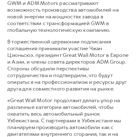
Сервис для корпоративных клиентов
GWM и ADM Motors рассматривают
возможность производства автомобилей на
HAVAL Лизинг
АКСЕССУАРЫ HAVAL
новой энергии на мощностях завода в
Автомобильные аксессуары
соответствии с трансформацией GWM в
глобальную технологическую компанию.
АКСЕССУАРЫ HAVAL
Коллекция PRO
Автомобильные аксессуары
Коллекция Базовая
В торжественной церемонии подписания
соглашения принимали участие Чжан
Коллекция PRO
Коллекция Детская
Цзюньсюэ, президент Great Wall Motor в Европе
Коллекция Базовая
и Азии, и члены совета директоров ADM Group.
Стороны обсудили перспективы
Коллекция Детская
сотрудничества и подтвердили, что будут
опираться на профессионализм и ресурсы друг
друга для совместного развития на рынке.
«Great Wall Motor продолжит делать упор на
различные категории автомобилей, чтобы
охватить весь автомобильный рынок
Узбекистана. С партнерами в Узбекистане мы
планируем производить автомобили как с
двигателями внутреннего сгорания, так и на