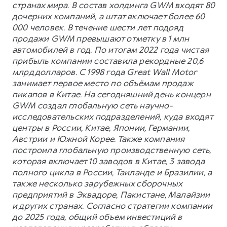
странах мира. В состав холдинга GWM входят 80
дочерних компаний, а штат включает более 60
000 человек. В течение шести лет подряд
продажи GWM превышают отметку в 1 млн
автомобилей в год. По итогам 2022 года чистая
прибыль компании составила рекордные 20,6
млрд долларов. С 1998 года Great Wall Motor
занимает первое место по объёмам продаж
пикапов в Китае. На сегодняшний день концерн
GWM создал глобальную сеть научно-
исследовательских подразделений, куда входят
центры в России, Китае, Японии, Германии,
Австрии и Южной Корее. Также компания
построила глобальную производственную сеть,
которая включает 10 заводов в Китае, 3 завода
полного цикла в России, Таиланде и Бразилии, а
также несколько зарубежных сборочных
предприятий в Эквадоре, Пакистане, Малайзии
и других странах. Согласно стратегии компании
до 2025 года, общий объем инвестиций в