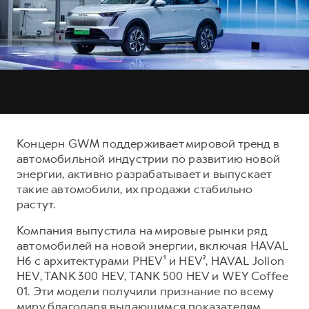
Тест-драйв
СЕРВИСНОЕ ОБСЛУЖИВАНИЕ
О дилере
Трейд-ин
Нулевое ТО
Наша команда
H7
H9
Программа «Помощь на дороге»
Контакты
от 3 799 000 ₽
от 4 799 000 ₽
КРЕДИТ И СТРАХОВАНИЕ
Регламенты технического обслуживания
Кредитный калькулятор
Электронный ПТС
Страхование
Концерн GWM поддерживает мировой тренд в
Кредит
ПОДДЕРЖКА
автомобильной индустрии по развитию новой
энергии, активно разрабатывает и выпускает
GWM Безопасность
такие автомобили, их продажи стабильно
КОРПОРАТИВНЫМ КЛИЕНТАМ
Гарантия HAVAL
растут.
Для малого бизнеса
Мобильное приложение GWM
Компания выпустила на мировые рынки ряд
Корпоративным клиентам
Программа «HAVAL Защита+»
автомобилей на новой энергии, включая HAVAL
H6 с архитектурами PHEV¹ и HEV², HAVAL Jolion
Крупным корпоративным клиентам
Руководства по эксплуатации
HEV, TANK 300 HEV, TANK 500 HEV и WEY Coffee
Система управления автопарком GWM Fleet
Подписки
01. Эти модели получили признание по всему
миру благодаря выдающимся показателям