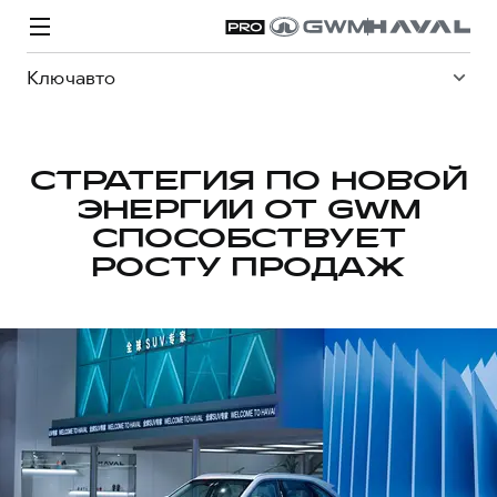
Ключавто
СТРАТЕГИЯ ПО НОВОЙ
ЭНЕРГИИ ОТ GWM
Модели
Покупателям
Владельцам
Спецпредложения
О дилере
СПОСОБСТВУЕТ
РОСТУ ПРОДАЖ
ВЫБОР И ПОКУПКА
СЕРВИС
СПЕЦПРЕДЛОЖЕНИЯ
БРЕНД HAVAL
Автомобили в наличии
Все о сервисе
Покупателям
О бренде
Конфигуратор HAVAL
Запись на сервис
Владельцам
Новости
H3
Аксессуары HAVAL
Моторное масло
О GWM
H5
от 2 499 000 ₽
от 4 049 000 ₽
Каталоги и прайс-листы
Стоимость ТО
Программа «HAVAL Защита+»
ИНФОРМАЦИЯ О ДИЛЕРЕ