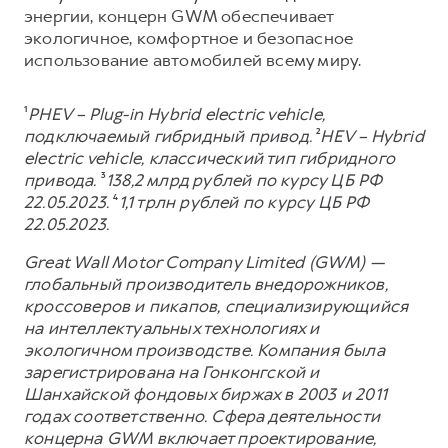
энергии, концерн GWM обеспечивает
экологичное, комфортное и безопасное
использование автомобилей всему миру.
¹
PHEV – Plug-in Hybrid electric vehicle,
подключаемый гибридный привод.
²
HEV – Hybrid
electric vehicle, классический тип гибридного
привода.
³
138,2 млрд рублей по курсу ЦБ РФ
22.05.2023.
⁴
1,1 трлн рублей по курсу ЦБ РФ
22.05.2023.
Great Wall Motor Company Limited (GWM) —
глобальный производитель внедорожников,
кроссоверов и пикапов, специализирующийся
на интеллектуальных технологиях и
экологичном производстве. Компания была
зарегистрирована на Гонконгской и
Шанхайской фондовых биржах в 2003 и 2011
годах соответственно. Сфера деятельности
концерна GWM включает проектирование,