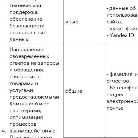
техническая
- данные об
поддержка,
использова
обеспечение
иные
сайта;
безопасности
- куки - фай
персональных
- Yandex ID.
данных:
Направление
своевременных
ответов на запросы
и обращения,
- фамилия, и
связанные с
отчество;
товарами и
- № телефон
услугами,
общие
- адрес
предоставляемыми
электронно
Компанией и ее
почты;
партнерами,
оптимизация
процессов
4.
взаимодействия с
Пользователями,