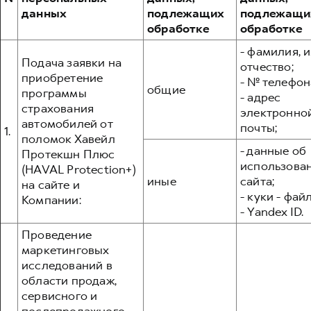
Сервис для корпоративных клиентов
данных
подлежащих
подлежащи
HAVAL Лизинг
АКСЕССУАРЫ HAVAL
обработке
обработке
Автомобильные аксессуары
- фамилия, и
Подача заявки на
отчество;
АКСЕССУАРЫ HAVAL
Коллекция PRO
приобретение
- № телефон
общие
Автомобильные аксессуары
Коллекция Базовая
программы
- адрес
страхования
электронно
Коллекция PRO
Коллекция Детская
автомобилей от
почты;
1.
Коллекция Базовая
поломок Хавейл
- данные об
Протекшн Плюс
Коллекция Детская
использова
(HAVAL Protection+)
иные
сайта;
на сайте и
- куки - фай
Компании:
- Yandex ID.
Проведение
маркетинговых
исследований в
области продаж,
сервисного и