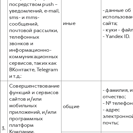
посредством push –
- данные об
уведомлений, e-mail,
использова
sms- и mms-
иные
сайта;
сообщений,
- куки - фай
почтовой рассылки,
- Yandex ID.
телефонных
звонков и
информационно-
коммуникационных
сервисов, таких как
ВКонтакте, Telegram
и т.д.:
Совершенствование
- фамилия, и
функций и сервисов
отчество;
сайтов и/или
- № телефон
мобильных
общие
- адрес
приложений, и/или
электронно
программных
почты;
платформ
3.
Компании,