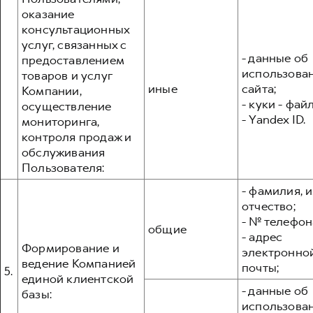
оказание
консультационных
услуг, связанных с
- данные об
предоставлением
использова
товаров и услуг
иные
сайта;
Компании,
- куки - фай
осуществление
- Yandex ID.
мониторинга,
контроля продаж и
обслуживания
Пользователя:
- фамилия, и
отчество;
- № телефон
общие
- адрес
Формирование и
электронно
ведение Компанией
почты;
5.
единой клиентской
- данные об
базы:
использова