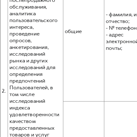
послепродажного
обслуживания,
аналитика
- фамилия, и
пользовательского
отчество;
интереса,
- № телефон
общие
проведение
- адрес
опросов,
электронно
анкетирования,
почты;
исследований
рынка и других
исследований для
определения
предпочтений
Пользователей, в
2.
том числе
исследований
индекса
удовлетворенности
качеством
предоставленных
товаров и услуг