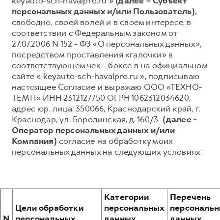
keyauto-sch-havalpro.ru »
(далее – Субъект
персональных данных и/или Пользователь),
Тест-драйв
СЕРВИСНОЕ ОБСЛУЖИВАНИЕ
О дилере
свободно, своей волей и в своем интересе, в
Трейд-ин
Нулевое ТО
Наша команда
соответствии с Федеральным законом от
27.07.2006 N 152 - ФЗ «О персональных данных»,
Программа «Помощь на дороге»
Контакты
H7
H9
посредством проставления «галочки» в
от 3 799 000 ₽
от 4 799 000 ₽
КРЕДИТ И СТРАХОВАНИЕ
Регламенты технического обслуживания
соответствующем чек – боксе в на официальном
сайте « keyauto-sch-havalpro.ru », подписываю
Кредитный калькулятор
Электронный ПТС
настоящее Согласие и выражаю ООО «ТЕХНО-
Страхование
ТЕМП» ИНН 2312127750 ОГРН 1062312034620,
адрес юр. лица: 350066, Краснодарский край, г.
Кредит
ПОДДЕРЖКА
Краснодар, ул. Бородинская, д. 160/3
(далее -
GWM Безопасность
Оператор персональных данных и/или
Компания)
согласие на обработку моих
КОРПОРАТИВНЫМ КЛИЕНТАМ
Гарантия HAVAL
персональных данных на следующих условиях:
Для малого бизнеса
Мобильное приложение GWM
Корпоративным клиентам
Программа «HAVAL Защита+»
Крупным корпоративным клиентам
Руководства по эксплуатации
Категории
Перечень
Система управления автопарком
Подписки
Цели обработки
персональных
персональ
N
персональных
данных,
данных,