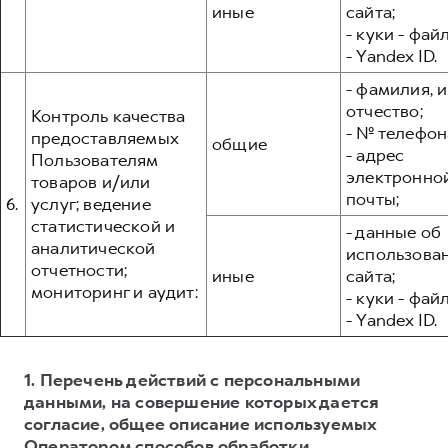
иные
сайта;
- куки - фай
- Yandex ID.
- фамилия, и
отчество;
Контроль качества
- № телефон
предоставляемых
общие
- адрес
Пользователям
электронно
товаров и/или
почты;
6.
услуг; ведение
статистической и
- данные об
аналитической
использова
отчетности;
иные
сайта;
мониторинг и аудит:
- куки - фай
- Yandex ID.
1. Перечень действий с персональными
данными, на совершение которых дается
согласие, общее описание используемых
Оператором способов обработки