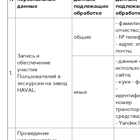
Сервис для корпоративных клиентов
данных
подлежащих
подлежа
HAVAL Лизинг
АКСЕССУАРЫ HAVAL
обработке
обработ
Автомобильные аксессуары
- фамилия
отчество;
АКСЕССУАРЫ HAVAL
Коллекция PRO
общие
- № теле
Автомобильные аксессуары
Коллекция Базовая
- адрес 
почты;
Коллекция PRO
Коллекция Детская
Запись и
- данные 
Коллекция Базовая
обеспечение
использо
участия
Коллекция Детская
1.
сайта;
Пользователей в
- куки - 
экскурсии на завод
-
HAVAL:
иные
идентиф
номер
транспор
средства;
- Yandex I
Проведение