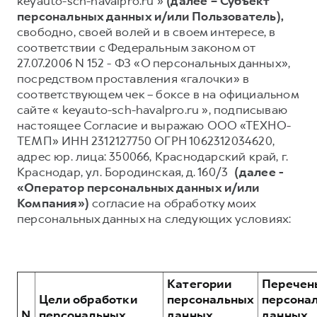
keyauto-sch-havalpro.ru »
(далее – Субъект
персональных данных и/или Пользователь),
Тест-драйв
СЕРВИСНОЕ ОБСЛУЖИВАНИЕ
О дилере
свободно, своей волей и в своем интересе, в
Трейд-ин
Нулевое ТО
Наша команда
соответствии с Федеральным законом от
27.07.2006 N 152 - ФЗ «О персональных данных»,
Программа «Помощь на дороге»
Контакты
посредством проставления «галочки» в
КРЕДИТ И СТРАХОВАНИЕ
Регламенты технического обслуживания
соответствующем чек – боксе в на официальном
H7
H9
сайте « keyauto-sch-havalpro.ru », подписываю
от 3 799 000 ₽
от 4 799 000 ₽
Кредитный калькулятор
Электронный ПТС
настоящее Согласие и выражаю ООО «ТЕХНО-
Страхование
ТЕМП» ИНН 2312127750 ОГРН 1062312034620,
адрес юр. лица: 350066, Краснодарский край, г.
Кредит
ПОДДЕРЖКА
Краснодар, ул. Бородинская, д. 160/3
(далее -
GWM Безопасность
«Оператор персональных данных и/или
Компания»)
согласие на обработку моих
КОРПОРАТИВНЫМ КЛИЕНТАМ
Гарантия HAVAL
персональных данных на следующих условиях:
Для малого бизнеса
Мобильное приложение GWM
Корпоративным клиентам
Программа «HAVAL Защита+»
Крупным корпоративным клиентам
Руководства по эксплуатации
Категории
Перечен
Система управления автопарком
Подписки
Цели обработки
персональных
персона
N
персональных
данных,
данных,