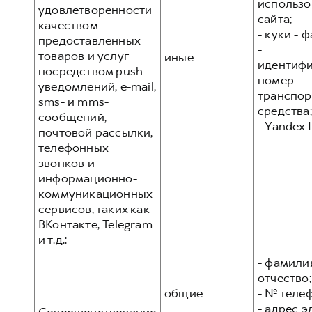
использо
удовлетворенности
сайта;
качеством
- куки - 
предоставленных
-
товаров и услуг
иные
идентиф
посредством push –
номер
уведомлений, e-mail,
транспор
sms- и mms-
средства;
сообщений,
- Yandex I
почтовой рассылки,
телефонных
звонков и
информационно-
коммуникационных
сервисов, таких как
ВКонтакте, Telegram
и т.д.:
- фамилия
отчество;
общие
- № теле
- адрес 