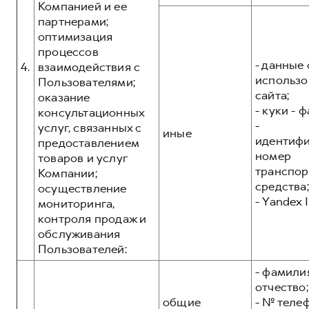
Компанией и ее
партнерами;
оптимизация
процессов
- данные 
4.
взаимодействия с
использо
Пользователями;
сайта;
оказание
- куки - 
консультационных
-
услуг, связанных с
иные
идентиф
предоставлением
номер
товаров и услуг
транспор
Компании;
средства;
осуществление
- Yandex I
мониторинга,
контроля продаж и
обслуживания
Пользователей:
- фамилия
отчество;
общие
- № теле