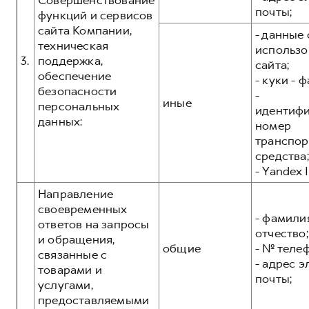
Совершенствование
почты;
функций и сервисов
сайта Компании,
- данные 
техническая
использо
3.
поддержка,
сайта;
обеспечение
- куки - 
безопасности
-
иные
персональных
идентиф
данных:
номер
транспор
средства;
- Yandex I
Направление
своевременных
- фамилия
ответов на запросы
отчество;
и обращения,
общие
- № теле
связанные с
- адрес 
товарами и
почты;
услугами,
предоставляемыми