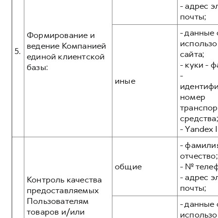
- адрес 
почты;
- данные 
Формирование и
использо
ведение Компанией
5.
сайта;
единой клиентской
- куки - 
базы:
-
иные
идентиф
номер
транспор
средства;
- Yandex I
- фамилия
отчество;
общие
- № теле
- адрес 
Контроль качества
почты;
предоставляемых
Пользователям
- данные 
товаров и/или
использо